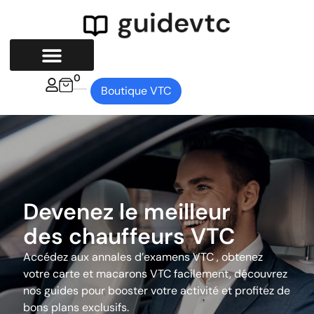
0
Guides VTC
Boutique VTC
Devenez le meilleur
des chauffeurs VTC
Accédez aux annales d’examens VTC , obtenez
votre carte et macarons VTC facilement, découvrez
nos guides pour booster votre activité et profitez de
bons plans exclusifs.