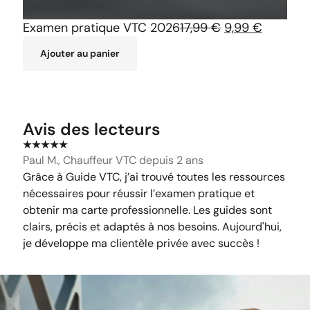
Examen pratique VTC 2026
17,99
€
9,99
€
Ajouter au panier
Avis des lecteurs
★
★
★
★
★
★
★
Paul M., Chauffeur VTC depuis 2 ans
Nadi
Grâce à Guide VTC, j’ai trouvé toutes les ressources
Les 
nécessaires pour réussir l’examen pratique et
étap
obtenir ma carte professionnelle. Les guides sont
J’ai
clairs, précis et adaptés à nos besoins. Aujourd'hui,
tran
je développe ma clientèle privée avec succès !
Un o