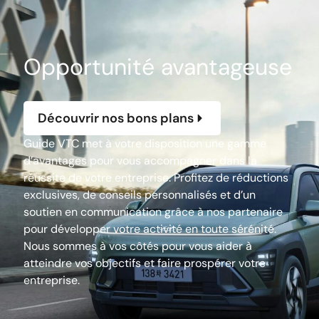
Opportunité avantageuse
Découvrir nos bons plans
Guide VTC met à votre disposition une gamme
d’avantages pour vous accompagner dans la
réussite de votre entreprise. Profitez de réductions
exclusives, de conseils personnalisés et d’un
soutien en communication grâce à nos partenaire
pour développer votre activité en toute sérénité.
Nous sommes à vos côtés pour vous aider à
atteindre vos objectifs et faire prospérer votre
entreprise.